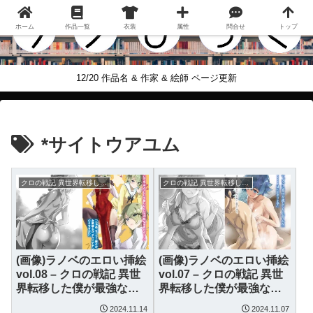
ホーム
作品一覧
衣装
属性
問合せ
トップ
12/20 作品名 & 作家 & 絵師 ページ更新
*サイトウアユム
クロの戦記 異世界転移した僕が最強なのはベッドの上だけのようです
クロの戦記 異世界転移した僕が最強なのはベッドの上だけのようです
(画像)ラノベのエロい挿絵
(画像)ラノベのエロい挿絵
vol.08 – クロの戦記 異世
vol.07 – クロの戦記 異世
界転移した僕が最強なの
界転移した僕が最強なの
はベッドの上だけのよう
はベッドの上だけのよう
2024.11.14
2024.11.07